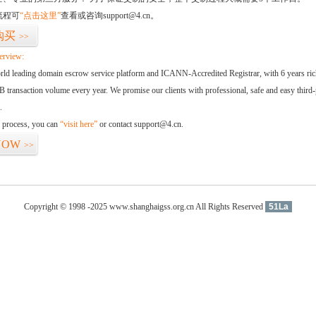
流程可
“点击这里”
查看或咨询support@4.cn。
购买
>>
erview:
orld leading domain escrow service platform and ICANN-Accredited Registrar, with 6 years ri
 transaction volume every year. We promise our clients with professional, safe and easy third-
.
d process, you can
“visit here”
or contact support@4.cn.
NOW
>>
Copyright © 1998 -2025 www.shanghaigss.org.cn All Rights Reserved
51La