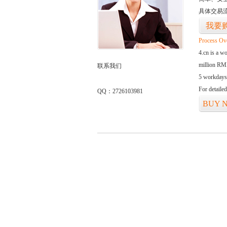
具体交易
我要
Process Ov
4.cn is a w
million RMB
联系我们
5 workdays
For detaile
QQ：2726103981
BUY 