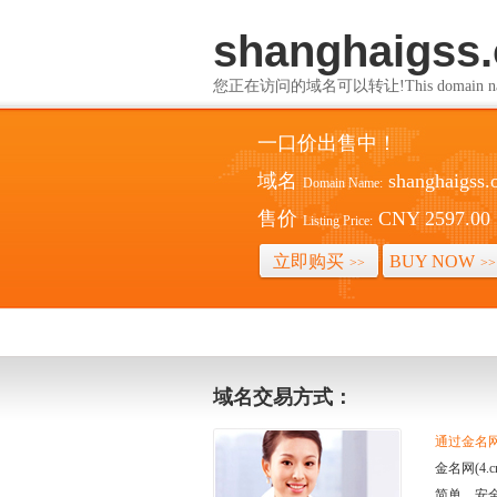
shanghaigss.
您正在访问的域名可以转让!This domain name i
一口价出售中！
域名
shanghaigss.
Domain Name:
售价
CNY 2597.00
Listing Price:
立即购买
BUY NOW
>>
>>
域名交易方式：
通过金名网(
金名网(4
简单、安